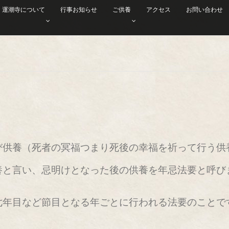
運潮寺について
行事お知らせ
ご供養
アクセス
お問い合わせ
び供養（死者の冥福つまり死後の幸福を祈って行う供
養と言い、忌明けとなった後の供養を年忌法要と呼び
七年目など節目となる年ごとに行われる法要のことで