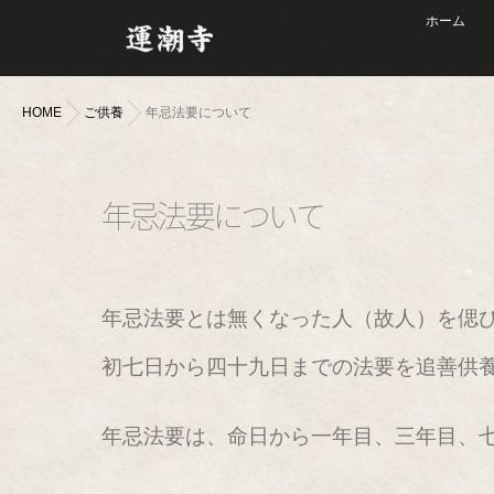
ホーム
HOME
ご供養
年忌法要について
年忌法要について
年忌法要とは無くなった人（故人）を偲
初七日から四十九日までの法要を追善供
年忌法要は、命日から一年目、三年目、