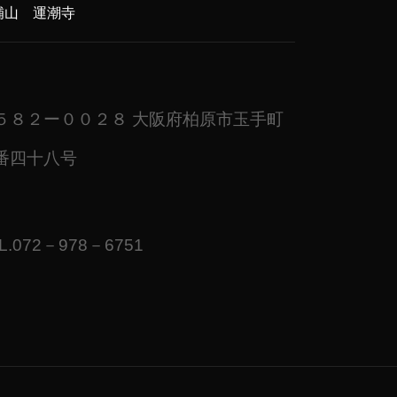
補山 運潮寺
５８２ー００２８ 大阪府柏原市玉手町
番四十八号
L.072－978－6751